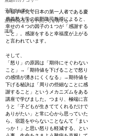
無題のカテゴリー
子育てを楽しむ
幸福学研究で日本の第一人者である慶
應義塾大学の前野隆司教授によると、
次世代を生きる子供たちを育てる
幸せの４つの因子の１つが「感謝する
講座
こと」。感謝をすると幸福度が上がる
と言われています。
そして、
「怒り」の原因は「期待にそぐわない
こと」→「期待値を下げることで怒り
の感情が湧きにくくなる」→期待値を
下げる秘訣は「周りの些細なことに感
謝すること」というメカニズムをある
講座で学びました。つまり、極端に言
うと「子どもが生きててくれるだけで
ありがたい」と常に心から思っていた
ら、宿題をやらないことなんて「まい
っか！」と思い怒りも軽減する、とい
う事。生命をさまよう難病を克服して