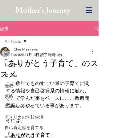
Mother's Journey
記事
All Posts
Chie Maekawa
All Posts
2019年11月13日
読了時間: 3分
「ありがとう子育て」のス
レポート
スメ
コラム
ここ数年でものすごい量の子育てに関
連載
する情報や自己啓発系の情報に触れ、
連絡
そこで学んだ事をベースにここ数週間
意識してやっている事があります。
Mother's Story
アメリカの学校生活
それは、
自己肯定感を育てる
「ありがとう子育て」