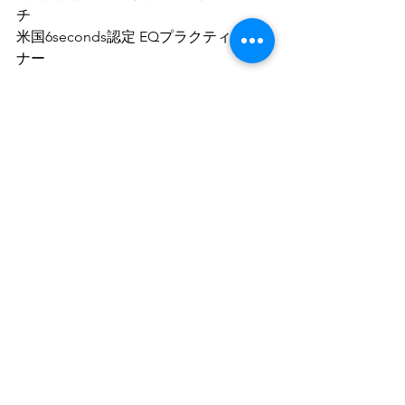
チ
米国6seconds認定 EQプラクティショ
ナー  
【FBグループ（参加無料）】
＼定期ライブや無料セミナー開催／
香港、サンフランシスコ、シアトルで
子育てしてきたグローバルな子育て情
報や
EQ×コーチングで子どもを伸ばす、子
育てを楽しむ子育て情報を発信！ 
Mother's Journey子育てコーチング
Facebook group
https://www.facebook.com/groups/181
772256413275
#EQ
#非認知能力
#emotion
#言葉がけ
#THINKskill
#EQを活かした子育て
#コミュニケーション力
コラム