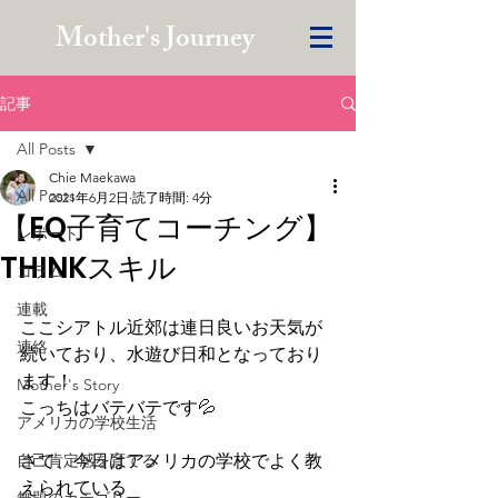
Mother's Journey
記事
All Posts
Chie Maekawa
All Posts
2021年6月2日
読了時間: 4分
【EQ子育てコーチング】
レポート
THINKスキル
コラム
連載
ここシアトル近郊は連日良いお天気が
連絡
続いており、水遊び日和となっており
ます！
Mother's Story
こっちはバテバテです💦
アメリカの学校生活
自己肯定感を育てる
さて、今日はアメリカの学校でよく教
えられている