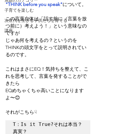
無題のカテゴリー
"THINK before you speak"
について。
子育てを楽しむ
この言葉自体は「話す前に（言葉を放
次世代を生きる子供たちを育てる
つ前に）考えよう！」という意味なの
講座
ですが
じゃあ何を考えるの？というのを
THINKの頭文字をとって説明されてい
るのです。
これはまさにEQ！気持ちを整えて、こ
れを思考して、言葉を発することがで
きたら
EQめちゃくちゃ高いことになります
よ〜😊
それがこちら☟
T：Is it True?それは本当？
真実？
