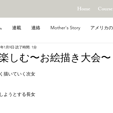
Home
Course
ム
連載
連絡
Mother's Story
アメリカの
21年1月9日
読了時間: 1分
題のカテゴリー
子育てを楽しむ
次世代を生き
楽しむ〜お絵描き大会〜
く描いていく次女
しようとする長女