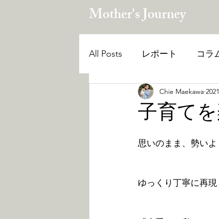
Mother's Journey
All Posts
レポート
コラ
Chie Maekawa
20
自己肯定感を育てる
無
子育てを
講座
思いのまま、勢いよ
ゆっくり丁寧に再現