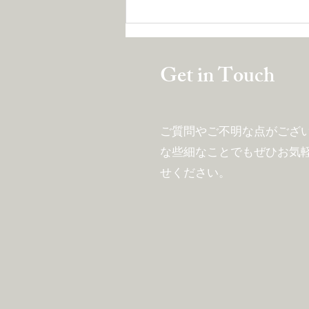
与えるならぜひ「ある程度の
量」を！
Get in Touch
ご質問やご不明な点がござ
な些細
なことでもぜひお気
せください。