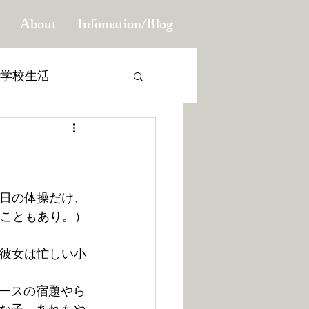
About
Infomation/Blog
学校生活
る子供たちを育てる
曜日の体操だけ、
なこともあり。）
。彼女は忙しい小
ースの宿題やら