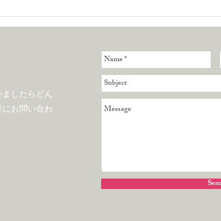
ベトナム・ハノイに引っ越し
【E
ました！
もの
う！
いましたらどん
軽にお問い合わ
Sen