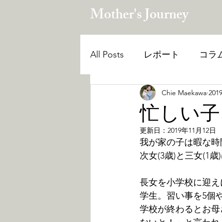
Mother's Journey
All Posts
レポート
コラ
Chie Maekawa
20
自己肯定感を育てる
無
忙しい子
更新日：
2019年11月12日
講座
我が家の子は暇な時
次女(3歳)と三女(
長女を小学校に迎え
学生。習い事を5個
学校が終わるとお母