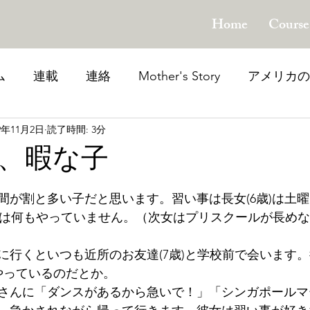
Home
Course
ム
連載
連絡
Mother's Story
アメリカの
19年11月2日
読了時間: 3分
題のカテゴリー
子育てを楽しむ
次世代を生き
、暇な子
間が割と多い子だと思います。習い事は長女(6歳)は土
1歳)は何もやっていません。（次女はプリスクールが長め
に行くといつも近所のお友達(7歳)と学校前で会います
やっているのだとか。
さんに「ダンスがあるから急いで！」「シンガポールマ