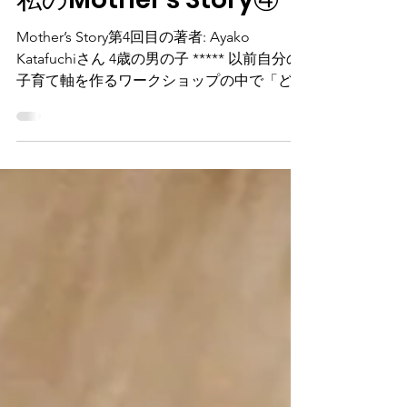
Mother's Journey
私のMother's Story④
Mother’s Story第4回目の著者: Ayako
Katafuchiさん 4歳の男の子 ***** 以前自分の
子育て軸を作るワークショップの中で「どん
な子に育って欲しいですか？」という問いが
ありました。その時ハッと思い出したことが
ありました。それはまだ子供がお腹の中...